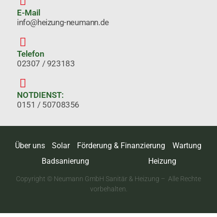
E-Mail
info@heizung-neumann.de
Telefon
02307 / 923183
NOTDIENST:
0151 / 50708356
Über uns
Solar
Förderung & Finanzierung
Wartung
Badsanierung
Heizung
Copyright © Neumann GmbH Sanitär & Heizung – Alle Rechte
vorbehalten.