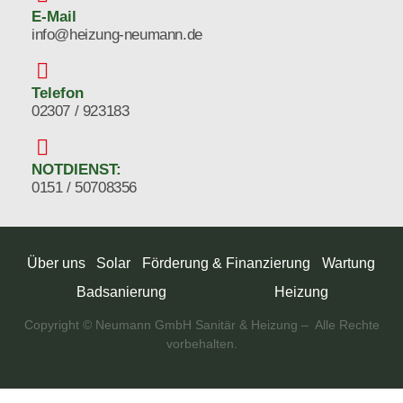
E-Mail
info@heizung-neumann.de
Telefon
02307 / 923183
NOTDIENST:
0151 / 50708356
Über uns
Solar
Förderung & Finanzierung
Wartung
Badsanierung
Heizung
Copyright © Neumann GmbH Sanitär & Heizung – Alle Rechte
vorbehalten.